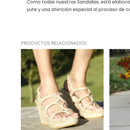
Como todas nuestras Sandalias, está elaborad
yute y una atención especial al proceso de co
PRODUCTOS RELACIONADOS
Rango
Este
de
producto
precios:
desde
tiene
138,00 €
múltiples
hasta
variantes.
155,00 €
Las
opciones
se
pueden
elegir
en