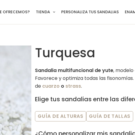
TE OFRECEMOS?
TIENDA
PERSONALIZA TUS SANDALIAS
ENA
Turquesa
Sandalia multifuncional de yute
, modelo 
Favorece y optimiza todas las fisonomías.
de
cuarzo
o
strass
.
Elige tus sandalias entre las dife
GUÍA DE ALTURAS
GUÍA DE TALLAS
¿Cómo personalizar mis sandali