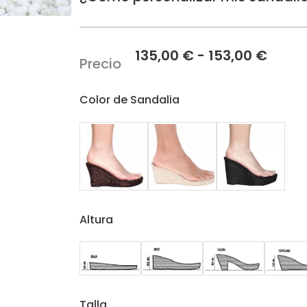
Rang
135,00
€
-
153,00
€
Precio
de
preci
Turquesa
Color de Sandalia
cantidad
desd
135,0
hast
153,0
Altura
Talla