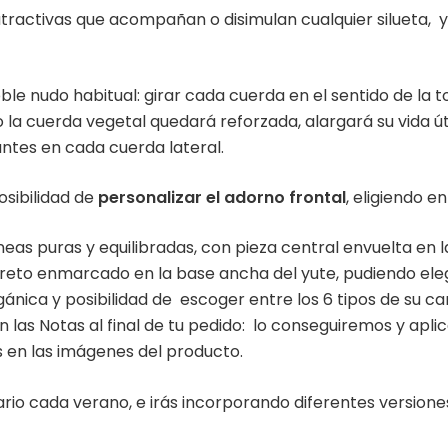
atractivas que acompañan o disimulan cualquier silueta, y
ble nudo habitual: girar cada cuerda en el sentido de la t
a cuerda vegetal quedará reforzada, alargará su vida útil
rantes en cada cuerda lateral.
posibilidad de
personalizar el adorno frontal
, eligiendo en
neas puras y equilibradas, con pieza central envuelta en l
screto enmarcado en la base ancha del yute, pudiendo elegi
ánica y posibilidad de escoger entre los 6 tipos de su car
 las Notas al final de tu pedido: lo conseguiremos y apl
 en las imágenes del producto.
rio cada verano, e irás incorporando diferentes versiones