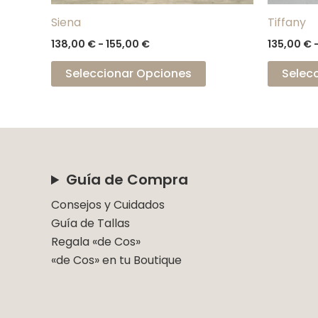
la
Siena
Tiffany
página
138,00
€
-
155,00
€
135,00
€
de
producto
Seleccionar Opciones
Selec
Guía de Compra
Consejos y Cuidados
Guía de Tallas
Regala «de Cos»
«de Cos» en tu Boutique