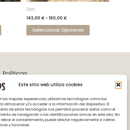
la
la
Zen
página
página
143,00
€
-
160,00
€
de
de
producto
producto
Seleccionar Opciones
Políticas
Aviso Legal
Este sitio web utiliza cookies
Política de Privacidad
Términos y Condiciones
er las mejores experiencias, utilizamos tecnologías como las
ra almacenar y/o acceder a la información del dispositivo. El
Política de Cookies
ento de estas tecnologías nos permitirá procesar datos como el
ento de navegación o las identificaciones únicas en este sitio. No
 retirar el consentimiento, puede afectar negativamente a ciertas
icas y funciones.