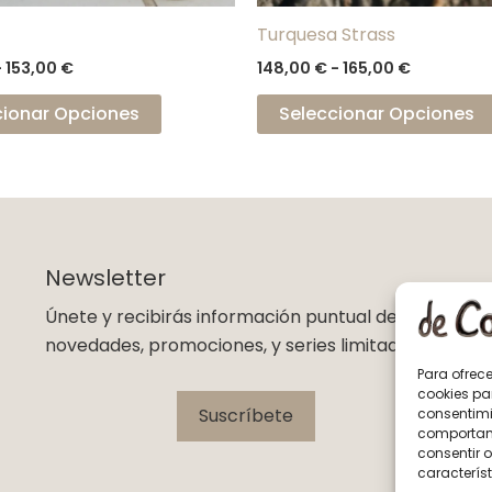
la
Turquesa Strass
página
-
153,00
€
148,00
€
-
165,00
€
de
producto
cionar Opciones
Seleccionar Opciones
Newsletter
Únete y recibirás información puntual de
novedades, promociones, y series limitadas
Para ofrec
cookies pa
Suscríbete
consentimi
comportami
consentir o
característ