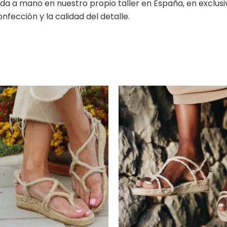
a a mano en nuestro propio taller en España, en exclusiva
nfección y la calidad del detalle.
Rango
Rango
Este
de
de
producto
precios:
precios:
desde
tiene
desde
135,00 €
148,00 €
múltiples
hasta
hasta
variantes.
153,00 €
165,00 €
Las
opciones
se
pueden
elegir
en